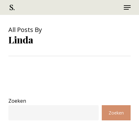
Menu
Skip
to
Close
main
Menu
All Posts By
content
Linda
Zoeken
Zoeken