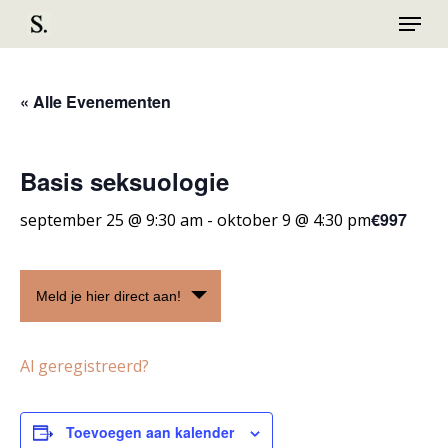
Menu
Skip
to
Close
main
Menu
content
« Alle Evenementen
Basis seksuologie
€997
september 25 @ 9:30 am
-
oktober 9 @ 4:30 pm
Meld je hier direct aan!
Al geregistreerd?
Toevoegen aan kalender