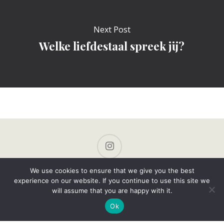
Next Post
Welke liefdestaal spreek jij?
instagram
We use cookies to ensure that we give you the best
experience on our website. If you continue to use this site we
Linda Hauer | Seksuoloog & EFT-Relatietherapeut |
will assume that you are happy with it.
Buurkerkhof 5, 3511 KC Utrecht | contact@lindahauer.nl |
Ok
www.LindaHauer.nl | Werkdagen: ma, di, woe, vrij.