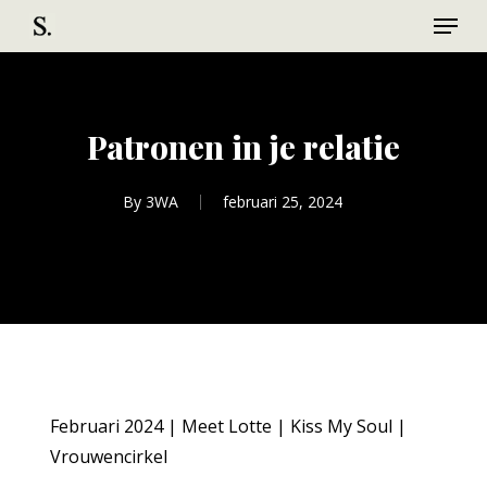
Menu
Skip
to
Close
main
Menu
content
Patronen in je relatie
By
3WA
februari 25, 2024
Februari 2024 | Meet Lotte | Kiss My Soul |
Vrouwencirkel