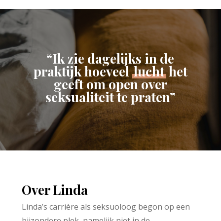
“Ik zie dagelijks in de
praktijk hoeveel
lucht
het
geeft om open over
seksualiteit te praten”
Over Linda
Linda’s carrière als seksuoloog begon op een
bijzondere plek, namelijk niet in de