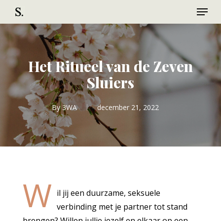
Menu
Skip
to
Close
main
Menu
content
Het Ritueel van de Zeven
Sluiers
By
3WA
december 21, 2022
W
il jij een duurzame, seksuele
verbinding met je partner tot stand
brengen? Willen jullie jezelf en elkaar op een